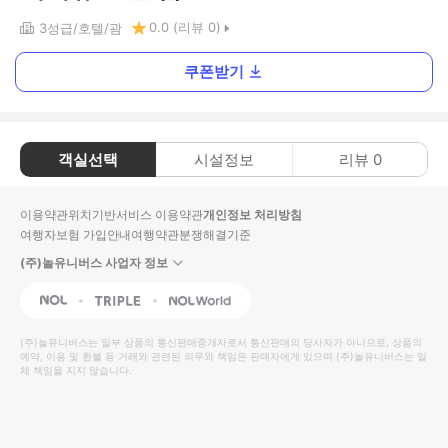
0.0
(리뷰
0
)
3
성급
호텔
괌
쿠폰받기
객실선택
시설정보
리뷰
0
이용약관
위치기반서비스 이용약관
개인정보 처리방침
여행자보험 가입안내
여행약관
분쟁해결기준
(주)놀유니버스 사업자 정보
NOL
Triple
Interpark Global
(주)놀유니버스
는 일부 상품의 통신판매중개자로서 통신판매의 당사자가 아니므로, 상품의
예약, 이용 및 환불 등 거래와 관련된 의무와 책임은 판매자에게 있으며
(주)놀유니버스
는 일
체 책임을 지지 않습니다.