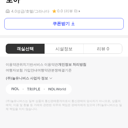
0.0
(리뷰
0
)
4.0
성급
호텔
그라나다
쿠폰받기
객실선택
시설정보
리뷰
0
이용약관
위치기반서비스 이용약관
개인정보 처리방침
여행자보험 가입안내
여행약관
분쟁해결기준
(주)놀유니버스 사업자 정보
NOL
Triple
Interpark Global
(주)놀유니버스
는 일부 상품의 통신판매중개자로서 통신판매의 당사자가 아니므로, 상품의
예약, 이용 및 환불 등 거래와 관련된 의무와 책임은 판매자에게 있으며
(주)놀유니버스
는 일
체 책임을 지지 않습니다.