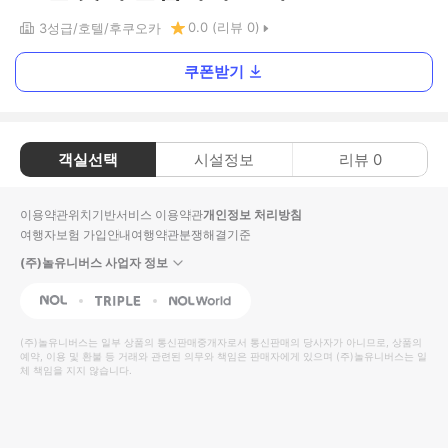
0.0
(리뷰
0
)
3
성급
호텔
후쿠오카
쿠폰받기
객실선택
시설정보
리뷰
0
이용약관
위치기반서비스 이용약관
개인정보 처리방침
여행자보험 가입안내
여행약관
분쟁해결기준
(주)놀유니버스 사업자 정보
NOL
Triple
Interpark Global
(주)놀유니버스
는 일부 상품의 통신판매중개자로서 통신판매의 당사자가 아니므로, 상품의
예약, 이용 및 환불 등 거래와 관련된 의무와 책임은 판매자에게 있으며
(주)놀유니버스
는 일
체 책임을 지지 않습니다.