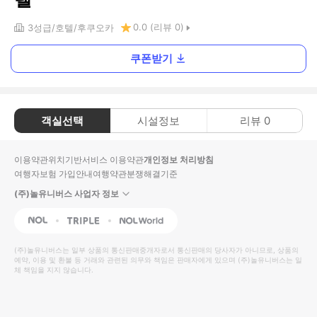
0.0
(리뷰
0
)
3
성급
호텔
후쿠오카
쿠폰받기
객실선택
시설정보
리뷰
0
이용약관
위치기반서비스 이용약관
개인정보 처리방침
여행자보험 가입안내
여행약관
분쟁해결기준
(주)놀유니버스 사업자 정보
NOL
Triple
Interpark Global
(주)놀유니버스
는 일부 상품의 통신판매중개자로서 통신판매의 당사자가 아니므로, 상품의
예약, 이용 및 환불 등 거래와 관련된 의무와 책임은 판매자에게 있으며
(주)놀유니버스
는 일
체 책임을 지지 않습니다.