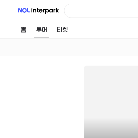
NOL 인터파크
홈
투어
티켓