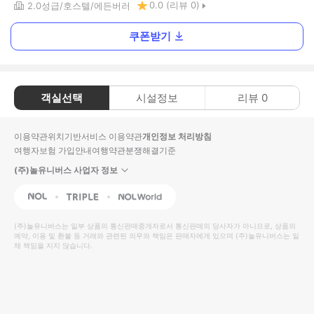
0.0
(리뷰
0
)
2.0
성급
호스텔
에든버러
쿠폰받기
객실선택
시설정보
리뷰
0
이용약관
위치기반서비스 이용약관
개인정보 처리방침
여행자보험 가입안내
여행약관
분쟁해결기준
(주)놀유니버스 사업자 정보
NOL
Triple
Interpark Global
(주)놀유니버스
는 일부 상품의 통신판매중개자로서 통신판매의 당사자가 아니므로, 상품의
예약, 이용 및 환불 등 거래와 관련된 의무와 책임은 판매자에게 있으며
(주)놀유니버스
는 일
체 책임을 지지 않습니다.