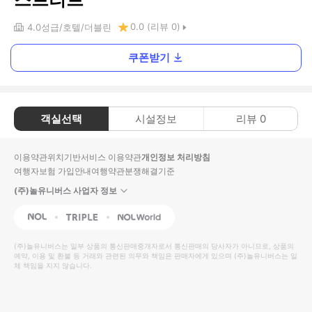
0.0
(리뷰
0
)
4.0
성급
호텔
더블린
쿠폰받기
객실선택
시설정보
리뷰
0
이용약관
위치기반서비스 이용약관
개인정보 처리방침
여행자보험 가입안내
여행약관
분쟁해결기준
(주)놀유니버스 사업자 정보
NOL
Triple
Interpark Global
(주)놀유니버스
는 일부 상품의 통신판매중개자로서 통신판매의 당사자가 아니므로, 상품의
예약, 이용 및 환불 등 거래와 관련된 의무와 책임은 판매자에게 있으며
(주)놀유니버스
는 일
체 책임을 지지 않습니다.