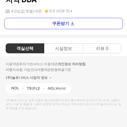
0.0
(리뷰
0
)
4.0
성급
호텔
대련
쿠폰받기
객실선택
시설정보
리뷰
0
이용약관
위치기반서비스 이용약관
개인정보 처리방침
여행자보험 가입안내
여행약관
분쟁해결기준
(주)놀유니버스 사업자 정보
NOL
Triple
Interpark Global
(주)놀유니버스
는 일부 상품의 통신판매중개자로서 통신판매의 당사자가 아니므로, 상품의
예약, 이용 및 환불 등 거래와 관련된 의무와 책임은 판매자에게 있으며
(주)놀유니버스
는 일
체 책임을 지지 않습니다.