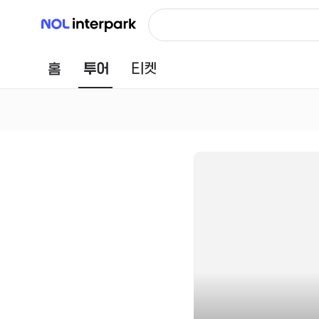
NOL 인터파크
홈
투어
티켓