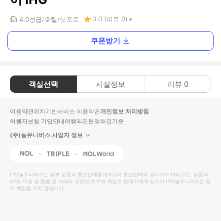
0.0
(리뷰
0
)
4.0
성급
호텔
삿포로
쿠폰받기
객실선택
시설정보
리뷰
0
이용약관
위치기반서비스 이용약관
개인정보 처리방침
여행자보험 가입안내
여행약관
분쟁해결기준
(주)놀유니버스 사업자 정보
NOL
Triple
Interpark Global
(주)놀유니버스
는 일부 상품의 통신판매중개자로서 통신판매의 당사자가 아니므로, 상품의
예약, 이용 및 환불 등 거래와 관련된 의무와 책임은 판매자에게 있으며
(주)놀유니버스
는 일
체 책임을 지지 않습니다.