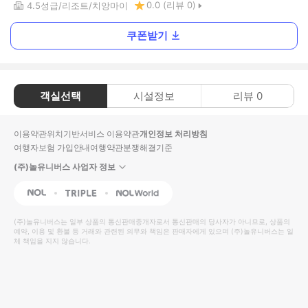
0.0
(리뷰
0
)
4.5
성급
리조트
치앙마이
쿠폰받기
객실선택
시설정보
리뷰
0
이용약관
위치기반서비스 이용약관
개인정보 처리방침
여행자보험 가입안내
여행약관
분쟁해결기준
(주)놀유니버스 사업자 정보
NOL
Triple
Interpark Global
(주)놀유니버스
는 일부 상품의 통신판매중개자로서 통신판매의 당사자가 아니므로, 상품의
예약, 이용 및 환불 등 거래와 관련된 의무와 책임은 판매자에게 있으며
(주)놀유니버스
는 일
체 책임을 지지 않습니다.