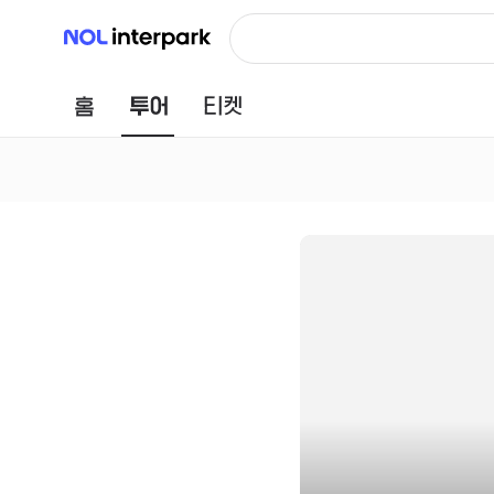
NOL 인터파크
홈
투어
티켓