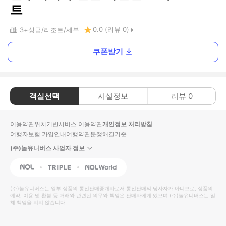
트
0.0
(리뷰
0
)
3+
성급
리조트
세부
쿠폰받기
객실선택
시설정보
리뷰
0
이용약관
위치기반서비스 이용약관
개인정보 처리방침
여행자보험 가입안내
여행약관
분쟁해결기준
(주)놀유니버스 사업자 정보
NOL
Triple
Interpark Global
(주)놀유니버스
는 일부 상품의 통신판매중개자로서 통신판매의 당사자가 아니므로, 상품의
예약, 이용 및 환불 등 거래와 관련된 의무와 책임은 판매자에게 있으며
(주)놀유니버스
는 일
체 책임을 지지 않습니다.