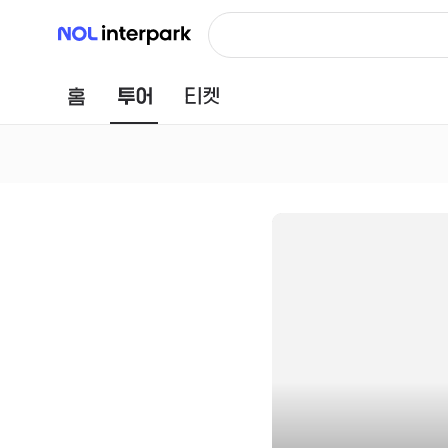
NOL 인터파크
홈
투어
티켓