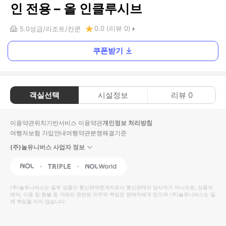
인 전용 – 올 인클루시브
0.0
(리뷰
0
)
5.0
성급
리조트
칸쿤
쿠폰받기
객실선택
시설정보
리뷰
0
이용약관
위치기반서비스 이용약관
개인정보 처리방침
여행자보험 가입안내
여행약관
분쟁해결기준
(주)놀유니버스 사업자 정보
NOL
Triple
Interpark Global
(주)놀유니버스
는 일부 상품의 통신판매중개자로서 통신판매의 당사자가 아니므로, 상품의
예약, 이용 및 환불 등 거래와 관련된 의무와 책임은 판매자에게 있으며
(주)놀유니버스
는 일
체 책임을 지지 않습니다.