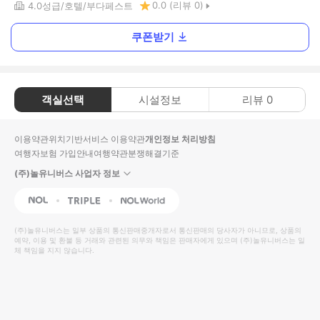
0.0
(리뷰
0
)
4.0
성급
호텔
부다페스트
쿠폰받기
객실선택
시설정보
리뷰
0
이용약관
위치기반서비스 이용약관
개인정보 처리방침
여행자보험 가입안내
여행약관
분쟁해결기준
(주)놀유니버스 사업자 정보
NOL
Triple
Interpark Global
(주)놀유니버스
는 일부 상품의 통신판매중개자로서 통신판매의 당사자가 아니므로, 상품의
예약, 이용 및 환불 등 거래와 관련된 의무와 책임은 판매자에게 있으며
(주)놀유니버스
는 일
체 책임을 지지 않습니다.