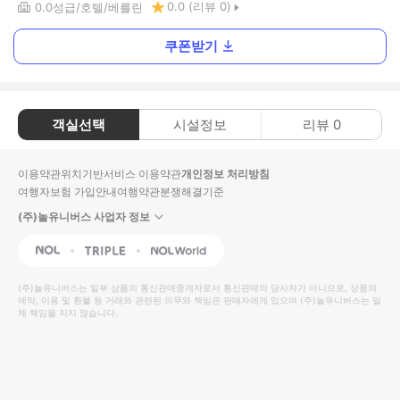
0.0
(리뷰
0
)
0.0
성급
호텔
베를린
쿠폰받기
객실선택
시설정보
리뷰
0
이용약관
위치기반서비스 이용약관
개인정보 처리방침
여행자보험 가입안내
여행약관
분쟁해결기준
(주)놀유니버스 사업자 정보
NOL
Triple
Interpark Global
(주)놀유니버스
는 일부 상품의 통신판매중개자로서 통신판매의 당사자가 아니므로, 상품의
예약, 이용 및 환불 등 거래와 관련된 의무와 책임은 판매자에게 있으며
(주)놀유니버스
는 일
체 책임을 지지 않습니다.