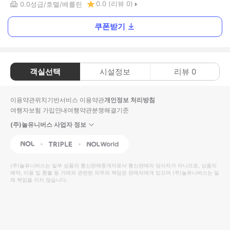
0.0
(리뷰
0
)
0.0
성급
호텔
베를린
쿠폰받기
객실선택
시설정보
리뷰
0
이용약관
위치기반서비스 이용약관
개인정보 처리방침
여행자보험 가입안내
여행약관
분쟁해결기준
(주)놀유니버스 사업자 정보
NOL
Triple
Interpark Global
(주)놀유니버스
는 일부 상품의 통신판매중개자로서 통신판매의 당사자가 아니므로, 상품의
예약, 이용 및 환불 등 거래와 관련된 의무와 책임은 판매자에게 있으며
(주)놀유니버스
는 일
체 책임을 지지 않습니다.