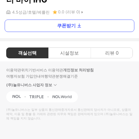
0.0
(리뷰
0
)
4.5
성급
호텔
베를린
쿠폰받기
객실선택
시설정보
리뷰
0
이용약관
위치기반서비스 이용약관
개인정보 처리방침
여행자보험 가입안내
여행약관
분쟁해결기준
(주)놀유니버스 사업자 정보
NOL
Triple
Interpark Global
(주)놀유니버스
는 일부 상품의 통신판매중개자로서 통신판매의 당사자가 아니므로, 상품의
예약, 이용 및 환불 등 거래와 관련된 의무와 책임은 판매자에게 있으며
(주)놀유니버스
는 일
체 책임을 지지 않습니다.