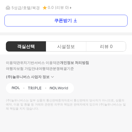
0.0
(리뷰
0
)
5
성급
호텔
북경
쿠폰받기
객실선택
시설정보
리뷰
0
이용약관
위치기반서비스 이용약관
개인정보 처리방침
여행자보험 가입안내
여행약관
분쟁해결기준
(주)놀유니버스 사업자 정보
NOL
Triple
Interpark Global
(주)놀유니버스
는 일부 상품의 통신판매중개자로서 통신판매의 당사자가 아니므로, 상품의
예약, 이용 및 환불 등 거래와 관련된 의무와 책임은 판매자에게 있으며
(주)놀유니버스
는 일
체 책임을 지지 않습니다.