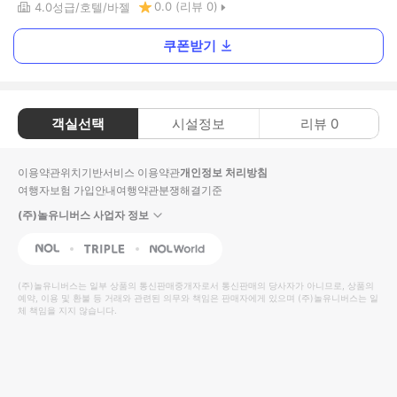
0.0
(리뷰
0
)
4.0
성급
호텔
바젤
쿠폰받기
객실선택
시설정보
리뷰
0
이용약관
위치기반서비스 이용약관
개인정보 처리방침
여행자보험 가입안내
여행약관
분쟁해결기준
(주)놀유니버스 사업자 정보
NOL
Triple
Interpark Global
(주)놀유니버스
는 일부 상품의 통신판매중개자로서 통신판매의 당사자가 아니므로, 상품의
예약, 이용 및 환불 등 거래와 관련된 의무와 책임은 판매자에게 있으며
(주)놀유니버스
는 일
체 책임을 지지 않습니다.