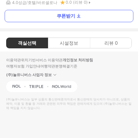
0.0
(리뷰
0
)
4.0
성급
호텔
바르셀로나
쿠폰받기
객실선택
시설정보
리뷰
0
이용약관
위치기반서비스 이용약관
개인정보 처리방침
여행자보험 가입안내
여행약관
분쟁해결기준
(주)놀유니버스 사업자 정보
NOL
Triple
Interpark Global
(주)놀유니버스
는 일부 상품의 통신판매중개자로서 통신판매의 당사자가 아니므로, 상품의
예약, 이용 및 환불 등 거래와 관련된 의무와 책임은 판매자에게 있으며
(주)놀유니버스
는 일
체 책임을 지지 않습니다.