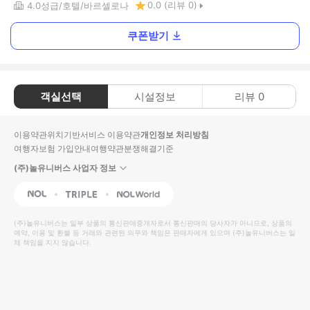
0.0
(리뷰
0
)
4.0
성급
호텔
바르셀로나
쿠폰받기
객실선택
시설정보
리뷰
0
이용약관
위치기반서비스 이용약관
개인정보 처리방침
여행자보험 가입안내
여행약관
분쟁해결기준
(주)놀유니버스 사업자 정보
NOL
Triple
Interpark Global
(주)놀유니버스
는 일부 상품의 통신판매중개자로서 통신판매의 당사자가 아니므로, 상품의
예약, 이용 및 환불 등 거래와 관련된 의무와 책임은 판매자에게 있으며
(주)놀유니버스
는 일
체 책임을 지지 않습니다.