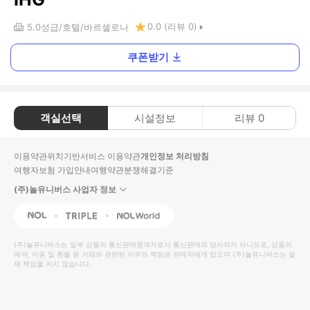
0.0
(리뷰
0
)
5.0
성급
호텔
바르셀로나
쿠폰받기
객실선택
시설정보
리뷰
0
이용약관
위치기반서비스 이용약관
개인정보 처리방침
여행자보험 가입안내
여행약관
분쟁해결기준
(주)놀유니버스 사업자 정보
NOL
Triple
Interpark Global
(주)놀유니버스
는 일부 상품의 통신판매중개자로서 통신판매의 당사자가 아니므로, 상품의
예약, 이용 및 환불 등 거래와 관련된 의무와 책임은 판매자에게 있으며
(주)놀유니버스
는 일
체 책임을 지지 않습니다.