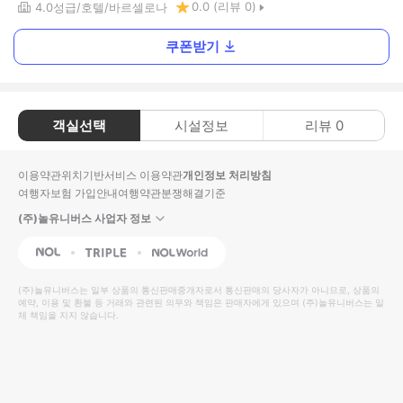
0.0
(리뷰
0
)
4.0
성급
호텔
바르셀로나
쿠폰받기
객실선택
시설정보
리뷰
0
이용약관
위치기반서비스 이용약관
개인정보 처리방침
여행자보험 가입안내
여행약관
분쟁해결기준
(주)놀유니버스 사업자 정보
NOL
Triple
Interpark Global
(주)놀유니버스
는 일부 상품의 통신판매중개자로서 통신판매의 당사자가 아니므로, 상품의
예약, 이용 및 환불 등 거래와 관련된 의무와 책임은 판매자에게 있으며
(주)놀유니버스
는 일
체 책임을 지지 않습니다.