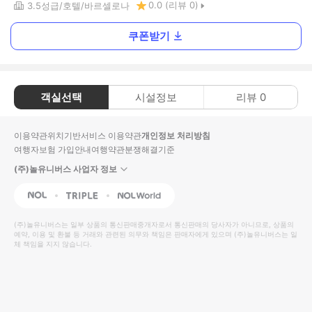
0.0
(리뷰
0
)
3.5
성급
호텔
바르셀로나
쿠폰받기
객실선택
시설정보
리뷰
0
이용약관
위치기반서비스 이용약관
개인정보 처리방침
여행자보험 가입안내
여행약관
분쟁해결기준
(주)놀유니버스 사업자 정보
NOL
Triple
Interpark Global
(주)놀유니버스
는 일부 상품의 통신판매중개자로서 통신판매의 당사자가 아니므로, 상품의
예약, 이용 및 환불 등 거래와 관련된 의무와 책임은 판매자에게 있으며
(주)놀유니버스
는 일
체 책임을 지지 않습니다.