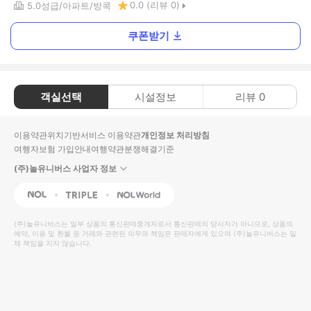
0.0
(리뷰
0
)
5.0
성급
아파트
방콕
쿠폰받기
객실선택
시설정보
리뷰
0
이용약관
위치기반서비스 이용약관
개인정보 처리방침
여행자보험 가입안내
여행약관
분쟁해결기준
(주)놀유니버스 사업자 정보
NOL
Triple
Interpark Global
(주)놀유니버스
는 일부 상품의 통신판매중개자로서 통신판매의 당사자가 아니므로, 상품의
예약, 이용 및 환불 등 거래와 관련된 의무와 책임은 판매자에게 있으며
(주)놀유니버스
는 일
체 책임을 지지 않습니다.