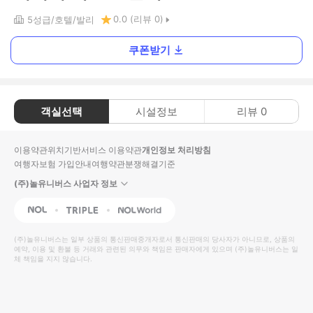
0.0
(리뷰
0
)
5
성급
호텔
발리
쿠폰받기
객실선택
시설정보
리뷰
0
이용약관
위치기반서비스 이용약관
개인정보 처리방침
여행자보험 가입안내
여행약관
분쟁해결기준
(주)놀유니버스 사업자 정보
NOL
Triple
Interpark Global
(주)놀유니버스
는 일부 상품의 통신판매중개자로서 통신판매의 당사자가 아니므로, 상품의
예약, 이용 및 환불 등 거래와 관련된 의무와 책임은 판매자에게 있으며
(주)놀유니버스
는 일
체 책임을 지지 않습니다.