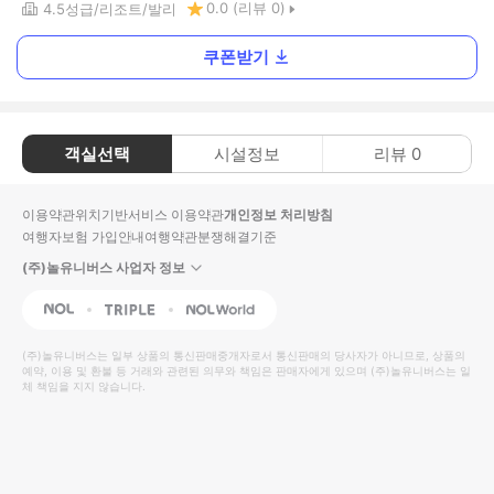
0.0
(리뷰
0
)
4.5
성급
리조트
발리
쿠폰받기
객실선택
시설정보
리뷰
0
이용약관
위치기반서비스 이용약관
개인정보 처리방침
여행자보험 가입안내
여행약관
분쟁해결기준
(주)놀유니버스 사업자 정보
NOL
Triple
Interpark Global
(주)놀유니버스
는 일부 상품의 통신판매중개자로서 통신판매의 당사자가 아니므로, 상품의
예약, 이용 및 환불 등 거래와 관련된 의무와 책임은 판매자에게 있으며
(주)놀유니버스
는 일
체 책임을 지지 않습니다.