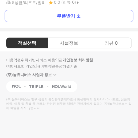
0.0
(리뷰
0
)
5
성급
리조트
발리
쿠폰받기
객실선택
시설정보
리뷰
0
이용약관
위치기반서비스 이용약관
개인정보 처리방침
여행자보험 가입안내
여행약관
분쟁해결기준
(주)놀유니버스 사업자 정보
NOL
Triple
Interpark Global
(주)놀유니버스
는 일부 상품의 통신판매중개자로서 통신판매의 당사자가 아니므로, 상품의
예약, 이용 및 환불 등 거래와 관련된 의무와 책임은 판매자에게 있으며
(주)놀유니버스
는 일
체 책임을 지지 않습니다.