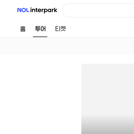
NOL 인터파크
홈
투어
티켓