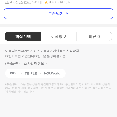
0.0
(리뷰
0
)
4.0
성급
호텔
아테네
쿠폰받기
객실선택
시설정보
리뷰
0
이용약관
위치기반서비스 이용약관
개인정보 처리방침
여행자보험 가입안내
여행약관
분쟁해결기준
(주)놀유니버스 사업자 정보
NOL
Triple
Interpark Global
(주)놀유니버스
는 일부 상품의 통신판매중개자로서 통신판매의 당사자가 아니므로, 상품의
예약, 이용 및 환불 등 거래와 관련된 의무와 책임은 판매자에게 있으며
(주)놀유니버스
는 일
체 책임을 지지 않습니다.