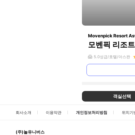
Movenpick Resort A
모벤픽 리조트
5.0
성급
호텔
아스완
객실선택
회사소개
이용약관
개인정보처리방침
위치기
(주)놀유니버스