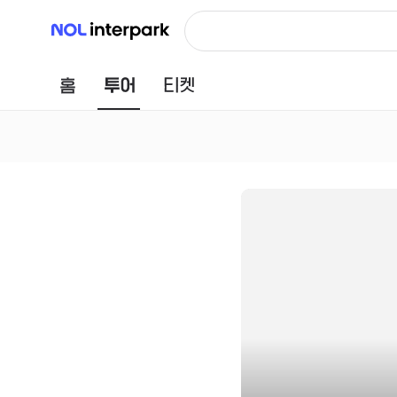
NOL 인터파크
홈
투어
티켓