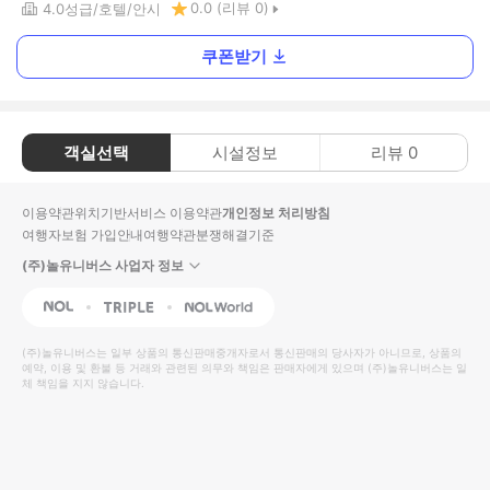
0.0
(리뷰
0
)
4.0
성급
호텔
안시
쿠폰받기
객실선택
시설정보
리뷰
0
이용약관
위치기반서비스 이용약관
개인정보 처리방침
여행자보험 가입안내
여행약관
분쟁해결기준
(주)놀유니버스 사업자 정보
NOL
Triple
Interpark Global
(주)놀유니버스
는 일부 상품의 통신판매중개자로서 통신판매의 당사자가 아니므로, 상품의
예약, 이용 및 환불 등 거래와 관련된 의무와 책임은 판매자에게 있으며
(주)놀유니버스
는 일
체 책임을 지지 않습니다.