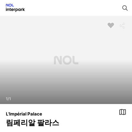
1
/
1
L'Impérial Palace
림페리알 팔라스