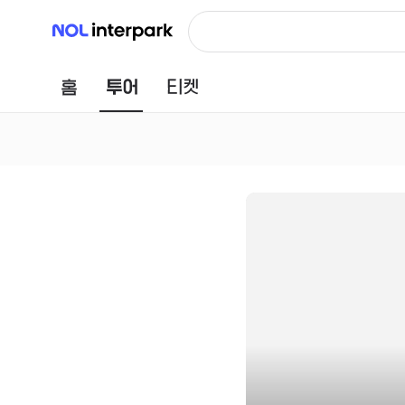
NOL 인터파크
홈
투어
티켓