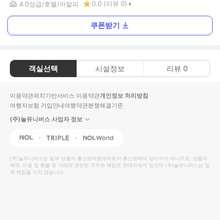
0.0
(리뷰
0
)
4.0
성급
호텔
아말피
쿠폰받기
객실선택
시설정보
리뷰
0
이용약관
위치기반서비스 이용약관
개인정보 처리방침
여행자보험 가입안내
여행약관
분쟁해결기준
(주)놀유니버스 사업자 정보
NOL
Triple
Interpark Global
(주)놀유니버스
는 일부 상품의 통신판매중개자로서 통신판매의 당사자가 아니므로, 상품의
예약, 이용 및 환불 등 거래와 관련된 의무와 책임은 판매자에게 있으며
(주)놀유니버스
는 일
체 책임을 지지 않습니다.