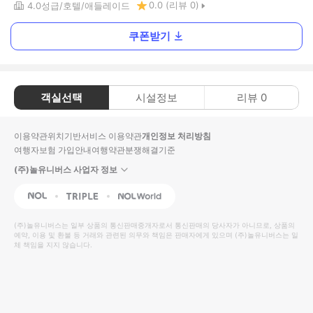
0.0
(리뷰
0
)
4.0
성급
호텔
애들레이드
쿠폰받기
객실선택
시설정보
리뷰
0
이용약관
위치기반서비스 이용약관
개인정보 처리방침
여행자보험 가입안내
여행약관
분쟁해결기준
(주)놀유니버스 사업자 정보
NOL
Triple
Interpark Global
(주)놀유니버스
는 일부 상품의 통신판매중개자로서 통신판매의 당사자가 아니므로, 상품의
예약, 이용 및 환불 등 거래와 관련된 의무와 책임은 판매자에게 있으며
(주)놀유니버스
는 일
체 책임을 지지 않습니다.