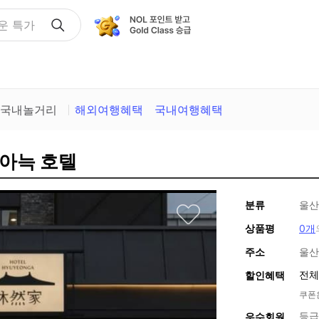
택
국내놀거리
해외여행혜택
국내여행혜택
 아늑 호텔
분류
울산
상품평
0개
주소
울산
전체
할인혜택
쿠폰
등급
우수회원