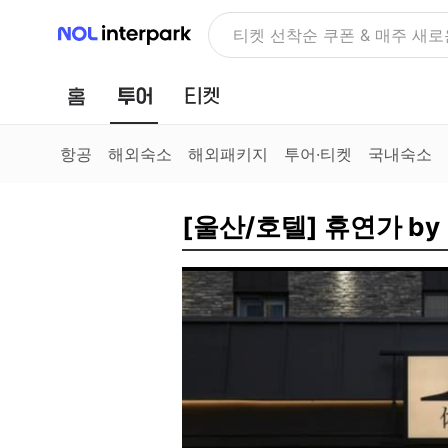
NOL 인터파크
NOLDAY, 최대 70% 여행 혜
홈
투어
티켓
항공
해외숙소
해외패키지
투어·티켓
국내숙소
[울산/호텔] 휴연가 by