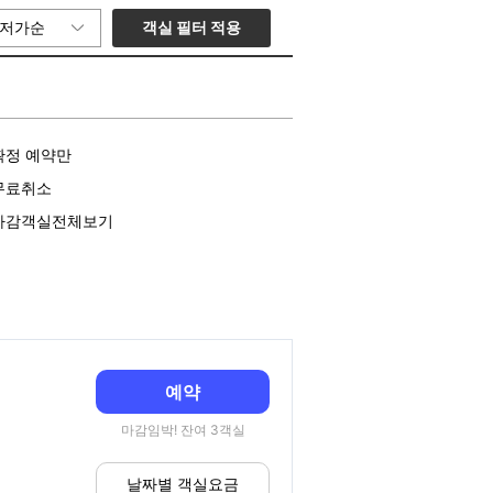
객실 필터 적용
저가순
확정 예약만
무료취소
마감객실전체보기
예약
마감임박! 잔여 3객실
날짜별 객실요금