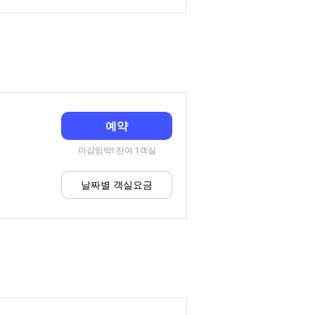
예약
마감임박! 잔여 1객실
날짜별 객실요금