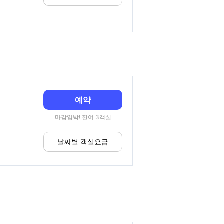
예약
마감임박! 잔여 3객실
날짜별 객실요금