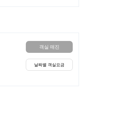
객실 매진
날짜별 객실요금