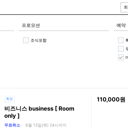
최
프로모션
예약
조식포함
110,000
확정
비즈니스 business [ Room
only ]
무료취소
8월 13일(목) 24시까지