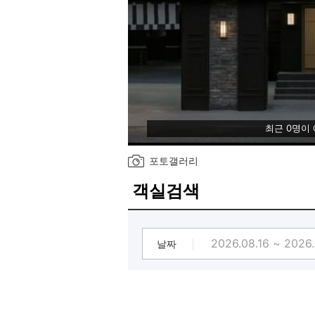
최근 0명이
포토갤러리
객실검색
날짜