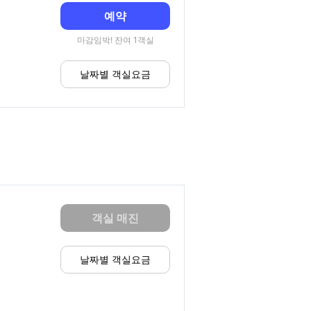
예약
마감임박! 잔여 1객실
날짜별 객실요금
객실 매진
날짜별 객실요금