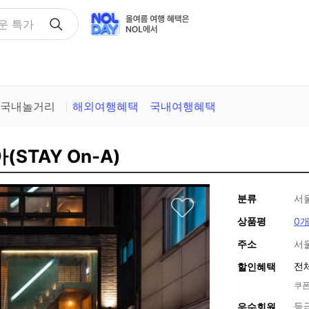
택
국내놀거리
해외여행혜택
국내여행혜택
STAY On-A)
분류
서
상품평
0
주소
서
전
할인혜택
쿠폰
등
우수회원