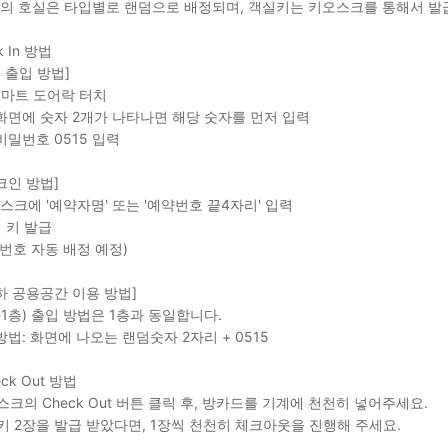
실의 호실은 타입별로 랜덤으로 배정되며, 객실키는 키오스크를 통해서 발
k In 방법
층 출입 방법]
스마트 도어락 터치
화면에 숫자 2개가 나타나면 해당 숫자를 먼저 입력
비밀번호 0515 입력
체크인 방법]
오스크에 '예약자명' 또는 '예약번호 끝4자리' 입력
실 키 발급
 번호 자동 배정 예정)
지하 공용공간 이용 방법]
-1층) 출입 방법은 1층과 동일합니다.
방법: 화면에 나오는 랜덤숫자 2자리 + 0515
eck Out 방법
스크의 Check Out 버튼 클릭 후, 방카드를 기계에 천천히 넣어주세요.
키 2장을 발급 받았다면, 1장씩 천천히 체크아웃을 진행해 주세요.