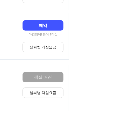
예약
마감임박! 잔여 1객실
날짜별 객실요금
객실 매진
날짜별 객실요금