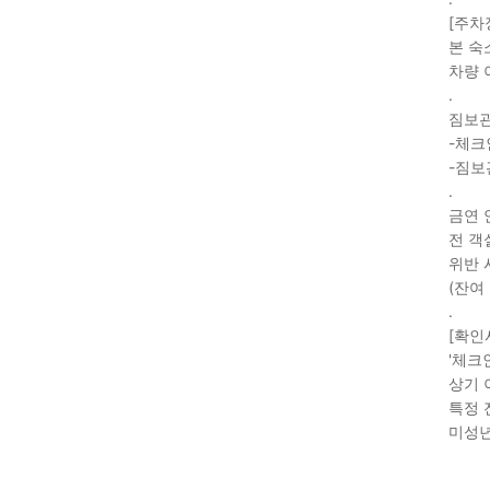
[주차
본 숙
차량 
.
짐보관(
-체크
-짐보
.
금연 
전 객
위반 
(잔여
.
[확인
'체크
상기 
특정 
미성년