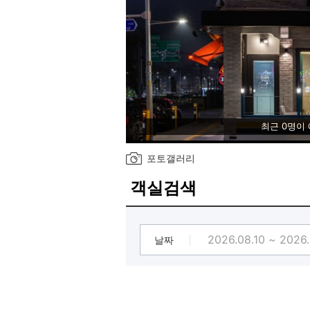
최근 0명이
포토갤러리
객실검색
날짜