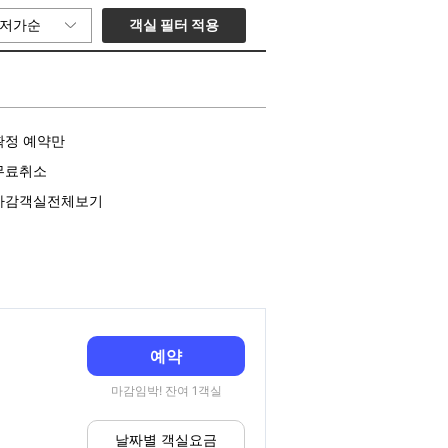
객실 필터 적용
저가순
확정 예약만
무료취소
마감객실전체보기
예약
마감임박! 잔여 1객실
날짜별 객실요금