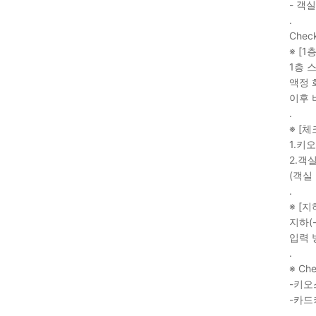
- 객
.
Chec
※ [1
1층 
액정 
이후 
.
※ [
1.키
2.객
(객실
.
※ [
지하(
입력 
.
※ Ch
-키오
-카드
.