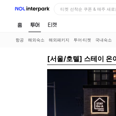
NOL 인터파크
NOLDAY, 최대 70% 여행 혜
홈
투어
티켓
항공
해외숙소
해외패키지
투어·티켓
국내숙소
[서울/호텔] 스테이 온아(