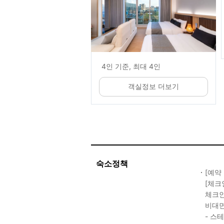
4인 기준, 최대 4인
객실정보 더보기
숙소정책
[예약
[체크
체크인 
비대면
- 스