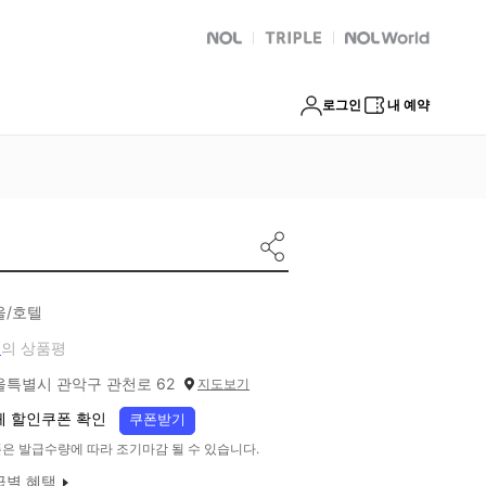
NOL
트리플
Global Interpark
로그인
내 예약
울/호텔
개
의 상품평
울특별시 관악구 관천로 62
지도보기
체 할인쿠폰 확인
쿠폰받기
은 발급수량에 따라 조기마감 될 수 있습니다.
급별 혜택