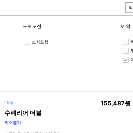
최
프로모션
예약
조식포함
155,487
확정
수페리어 더블
취소불가