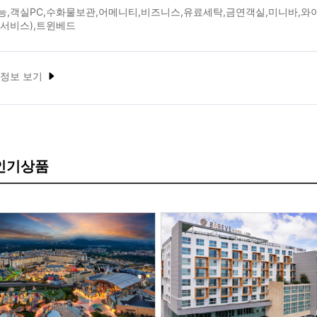
,객실PC,수화물보관,어메니티,비즈니스,유료세탁,금연객실,미니바,와이파
 서비스),트윈베드
 정보 보기
 인기상품