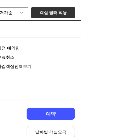
객실 필터 적용
저가순
확정 예약만
무료취소
마감객실전체보기
예약
날짜별 객실요금