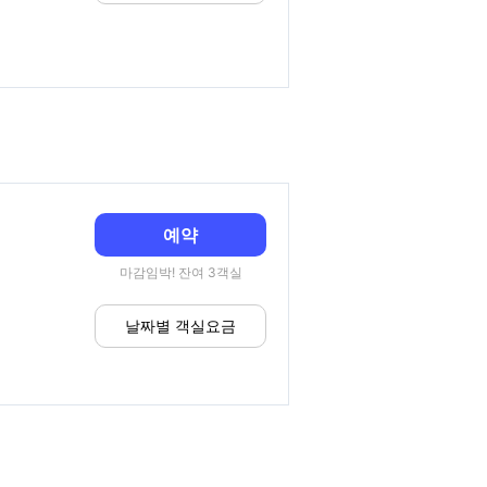
예약
마감임박! 잔여 3객실
날짜별 객실요금