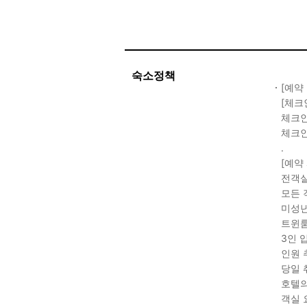
숙소정책
[예약
[체크
체크인 
체크인
.
[예약
전객실
모든 
미성년
트윈룸
3인 
인원 
당일 
호텔의
객실 