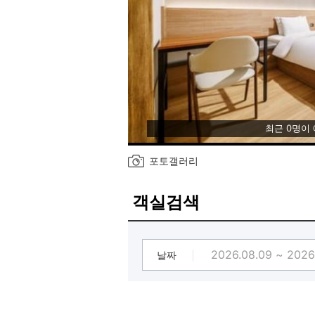
최근 0명이
포토갤러리
객실검색
날짜