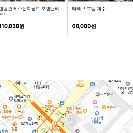
랜딩관 제주신화월드 호텔앤리
빠레브 호텔 제주
조트
110,038
60,000