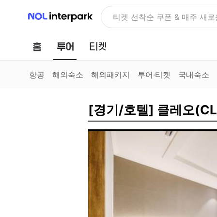
NOL 인터파크
NOLDAY, 최대 70% 여행 혜
홈
투어
티켓
항공
해외숙소
해외패키지
투어·티켓
국내숙소
[경기/호텔] 클레오(CL