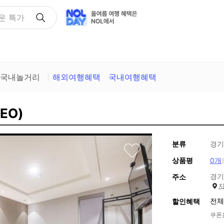
택
국내놀거리
해외여행혜택
국내여행혜택
EO)
분류
경기
상품평
0개
경기
주소
전체
할인혜택
쿠폰