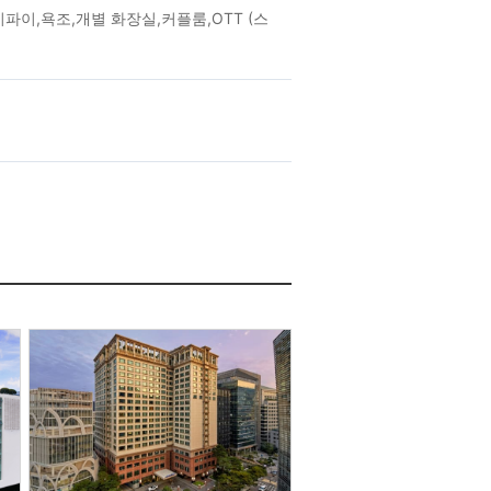
이,욕조,개별 화장실,커플룸,OTT (스