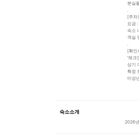
분실물
.
[주차
요금 
숙소 
객실 
.
[확인
'체크
상기 
특정 
미성년
숙소소개
2026