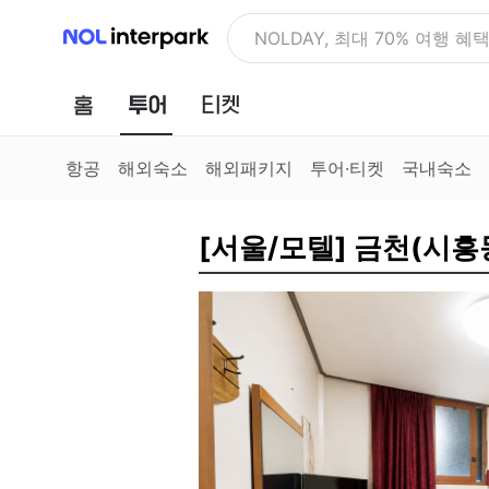
NOL 인터파크
NOLDAY, 최대 70% 여행 혜
홈
투어
티켓
항공
해외숙소
해외패키지
투어·티켓
국내숙소
[서울/모텔] 금천(시흥