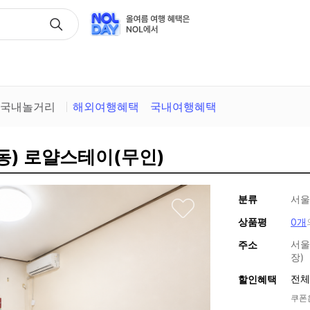
택
국내놀거리
해외여행혜택
국내여행혜택
동) 로얄스테이(무인)
분류
서울
상품평
0개
서울
주소
장)
전체
할인혜택
쿠폰