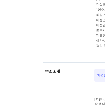
객실요
1인추
퇴실 
미성년
미성년
혼숙시
제휴점
야간시
객실 
숙소소개
저렴한
[확인 
각 객