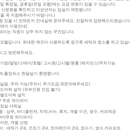
및 특정일, 공휴일(전일 포함)에는 요금 변동이 있을 수 있습니다.
시 신분증을 확인하고 미성년자는 입실이 제한됩니다
을 꼭 지참해주시기 바랍니다.)
항 있을 시 언제든지 안내실에 문의주세요. 친절하게 답변해드리겠습니다
스테이 이용안내]
테이는 직원이 상주 하지 않는 무인입니다.
 모텔입니다. 최대한 깨끗이 사용하도록 침구류 세탁과 청소를 하고 있습
시고 방문해주세요.
기방/달방/스테이/호텔/ 고시원/고시텔/원룸 /레지던스/주차가능
박,출장숙소 한달살기 환영합니다.
넓음. 주차 가능(주차시 추가요금,꼭문의해주세요)
도어락 설치 (외부인원 진입 불가)
개별도어락 설치
V 무료 와이파이
화장실 샤워실
 : 샴푸, 바디클린져, 치약,비누, 휴지, 개별 수건, 생수, 커피제공
비(무료 와이파이)
어컨, 개별 난방
 : 세탁기 2대, 건조기 2대, 전자레인지 2대, 정수기, 생수,커피포트