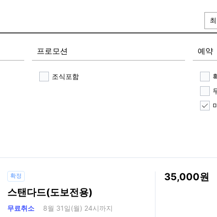
최
프로모션
예약
조식포함
35,000
확정
스탠다드(도보전용)
무료취소
8월 31일(월) 24시까지