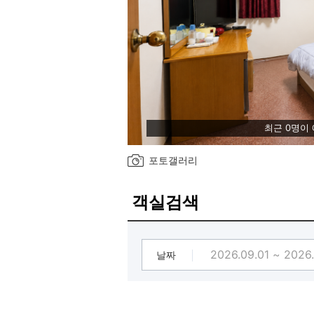
최근 0명이
포토갤러리
객실검색
날짜