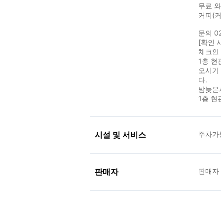
무료 
커피(커
문의 02
[확인 
체크인
1층 
오시기 
다.
밤늦은시
1층 
시설 및 서비스
주차가
판매자
판매자