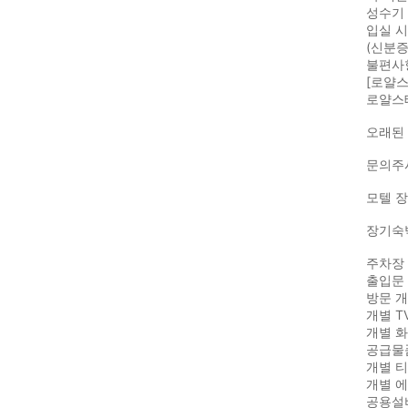
성수기 
입실 
(신분증
불편사
[로얄
로얄스
오래된
문의주
모텔 장
장기숙
주차장 
출입문 
방문 
개별 T
개별 
공급물품
개별 티
개별 에
공용설비