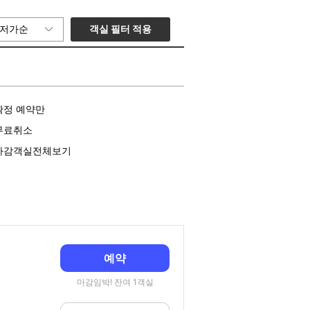
객실 필터 적용
저가순
확정 예약만
무료취소
마감객실전체보기
예약
마감임박! 잔여 1객실