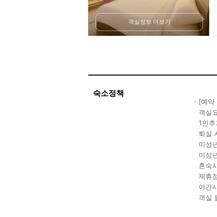
객실정보 더보기
숙소정책
[예약
객실요
1인추
퇴실 
미성년
미성년
혼숙시
제휴점
야간시
객실 