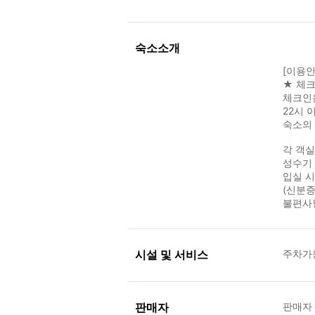
숙소소개
[이용안
★ 체크
체크인
22시 
숙소의 
각 객
성수기 
입실 
(신분증
불편사
시설 및 서비스
주차가
판매자
판매자