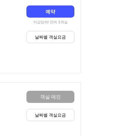
예약
마감임박! 잔여 3객실
날짜별 객실요금
객실 매진
날짜별 객실요금