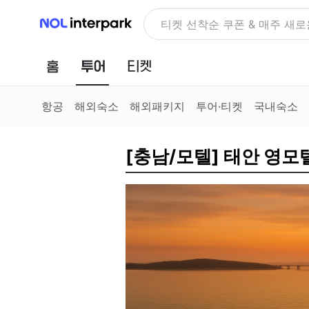
NOL 인터파크
NOLDAY, 최대 70% 여행 혜
홈
투어
티켓
항공
해외숙소
해외패키지
투어·티켓
국내숙소
[충남/모텔] 태안 영모