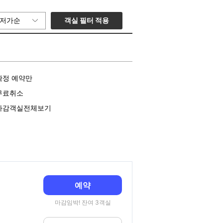
객실 필터 적용
저가순
확정 예약만
무료취소
마감객실전체보기
예약
마감임박! 잔여 3객실