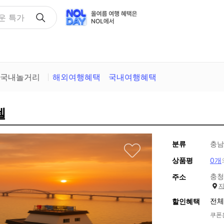
택
국내놀거리
해외여행혜택
국내여행혜택
텔
분류
충남
상품평
0개
충청
주소
전체
할인혜택
쿠폰