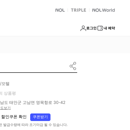
NOL
트리플
Global Interpark
로그인
내 예약
/모텔
의 상품평
남도 태안군 고남면 영목항로 30-42
지도보기
 할인쿠폰 확인
쿠폰받기
은 발급수량에 따라 조기마감 될 수 있습니다.