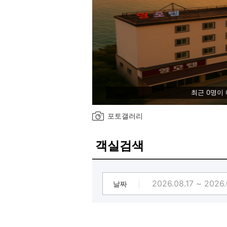
최근 0명이
포토갤러리
객실검색
날짜