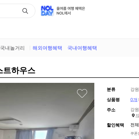
택
국내놀거리
해외여행혜택
국내여행혜택
게스트하우스
분류
강원
상품평
0개
강원
주소
전체
할인혜택
쿠폰