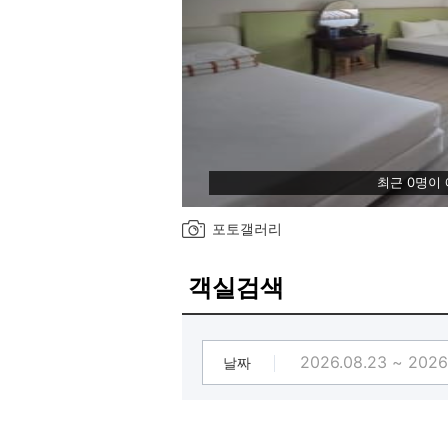
최근 0명이
포토갤러리
객실검색
날짜