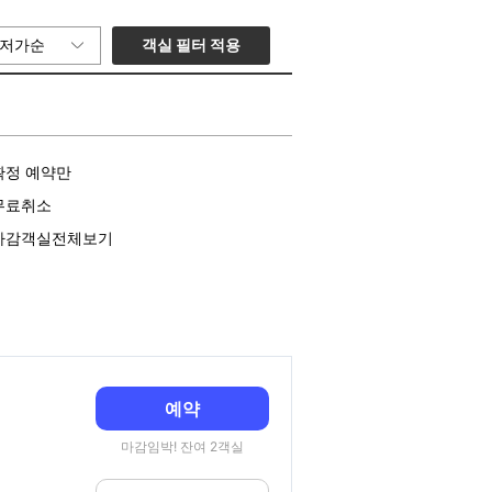
객실 필터 적용
저가순
확정 예약만
무료취소
마감객실전체보기
예약
마감임박! 잔여 2객실