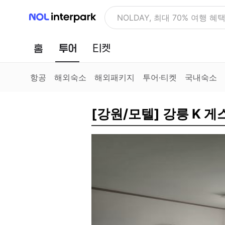
NOL 인터파크
NOLDAY, 최대 70% 여행 혜
홈
투어
티켓
항공
해외숙소
해외패키지
투어·티켓
국내숙소
[강원/모텔] 강릉 K 