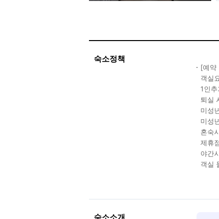
숙소정책
[예약
객실요
1인추
퇴실 
미성년
미성년
혼숙시
제휴점
야간시
객실 
숙소소개