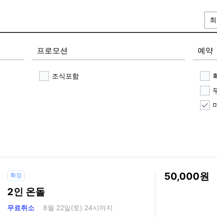
최
프로모션
예약
조식포함
50,000
확정
2인 온돌
무료취소
8월 22일(토) 24시까지