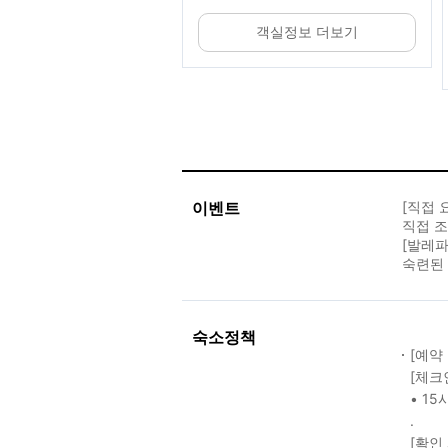
객실정보 더보기
이벤트
[직접 
직접 조
[발레파
숙련된
숙소정책
[예약
[체크
• 15
.
[확인