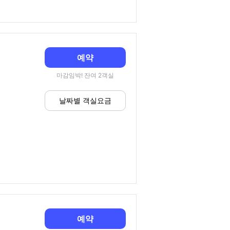
예약
마감임박! 잔여 2객실
날짜별 객실요금
예약