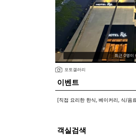
최근 0명이
포토갤러리
이벤트
[직접 요리한 한식, 베이커리, 식/음료
직접 조리한 한식과 베이커리, 식/음
[발레파킹]
숙련된 주차 요원이 발레파킹 서비
객실검색