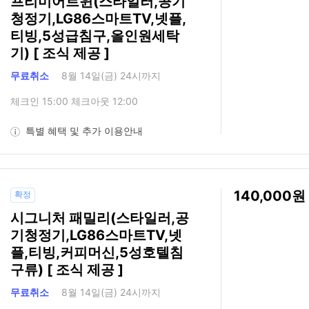
프리미어트윈(스타일러,공기
청정기,LG86스마트TV,넷플,
티빙,5성급침구,올인원세탁
기) [ 조식 제공 ]
무료취소
8월 14일(금) 24시까지
체크인 15:00 체크아웃 12:00
특별 혜택 및 추가 이용안내
140,000
확정
시그니처 패밀리(스타일러,공
기청정기,LG86스마트TV,넷
플,티빙,커피머신,5성호텔침
구류) [ 조식 제공 ]
무료취소
8월 14일(금) 24시까지