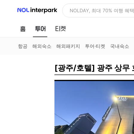
NOL 인터파크
NOLDAY, 최대 70% 여행 혜
홈
투어
티켓
항공
해외숙소
해외패키지
투어·티켓
국내숙소
[광주/호텔] 광주 상무 호