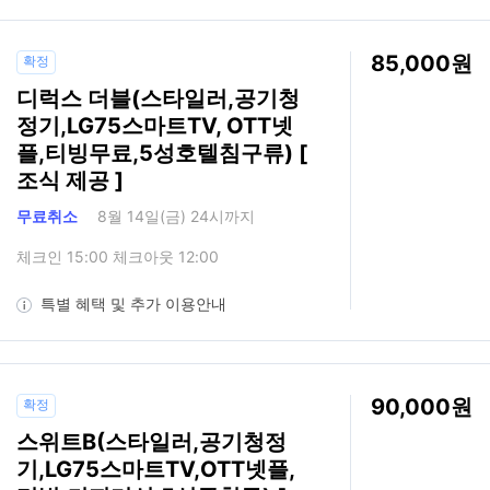
85,000
확정
디럭스 더블(스타일러,공기청
정기,LG75스마트TV, OTT넷
플,티빙무료,5성호텔침구류) [
조식 제공 ]
무료취소
8월 14일(금) 24시까지
체크인 15:00 체크아웃 12:00
특별 혜택 및 추가 이용안내
90,000
확정
스위트B(스타일러,공기청정
기,LG75스마트TV,OTT넷플,