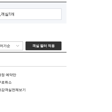
객실 필터 적용
저가순
확정 예약만
무료취소
마감객실전체보기