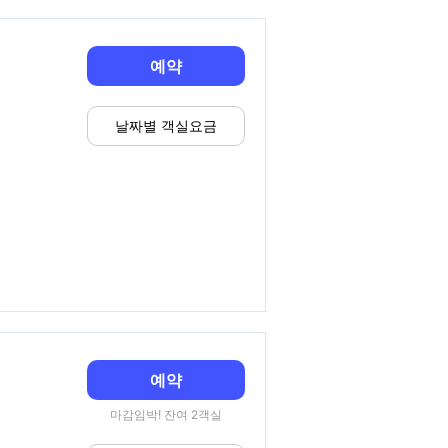
예약
날짜별 객실요금
예약
마감임박! 잔여 2객실