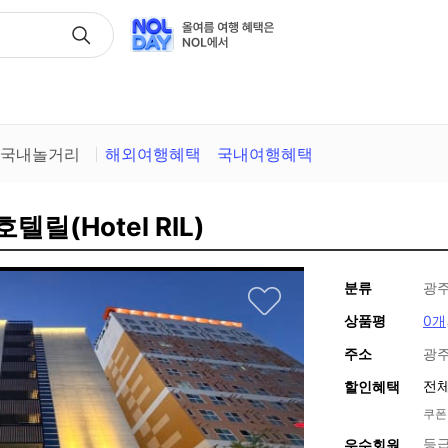
택
국내놀거리
해외여행혜택
국내여행혜택
텔릴(Hotel RIL)
분류
광주
상품평
0개
주소
광주
전체
할인혜택
쿠폰
등급
우수회원