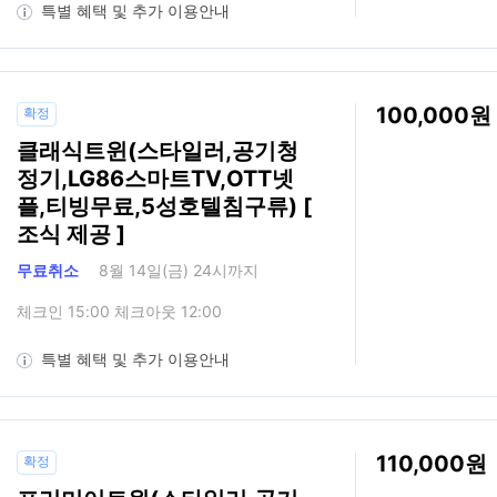
특별 혜택 및 추가 이용안내
100,000
확정
클래식트윈(스타일러,공기청
정기,LG86스마트TV,OTT넷
플,티빙무료,5성호텔침구류) [
조식 제공 ]
무료취소
8월 14일(금) 24시까지
체크인 15:00 체크아웃 12:00
특별 혜택 및 추가 이용안내
110,000
확정