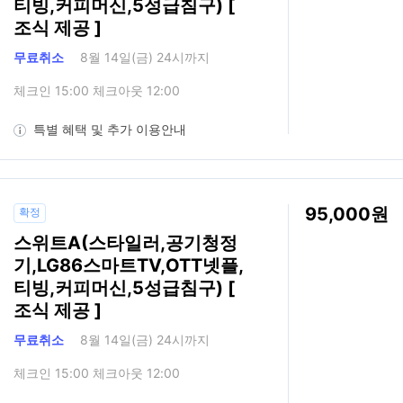
티빙,커피머신,5성급침구) [
조식 제공 ]
무료취소
8월 14일(금) 24시까지
체크인 15:00 체크아웃 12:00
특별 혜택 및 추가 이용안내
95,000
확정
스위트A(스타일러,공기청정
기,LG86스마트TV,OTT넷플,
티빙,커피머신,5성급침구) [
조식 제공 ]
무료취소
8월 14일(금) 24시까지
체크인 15:00 체크아웃 12:00