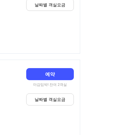
날짜별 객실요금
예약
마감임박! 잔여 2객실
날짜별 객실요금