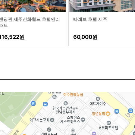
랜딩관 제주신화월드 호텔앤리
빠레브 호텔 제주
조트
116,522
60,000