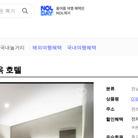
택
국내놀거리
해외여행혜택
국내여행혜택
옥 호텔
분류
전
상품평
0
주소
전라
전
할인혜택
쿠폰
등
우수회원