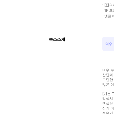
[편의
1F 
넷플릭
숙소소개
여수 
여수 
산단과 
모던한 
많은 
[기본 
입실시 
객실은 
상기 
성수기 