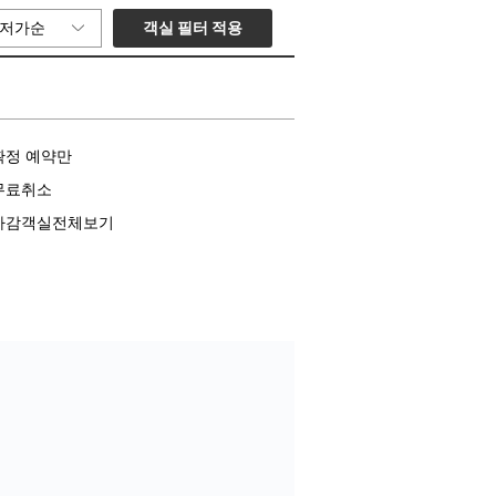
객실 필터 적용
저가순
확정 예약만
무료취소
마감객실전체보기