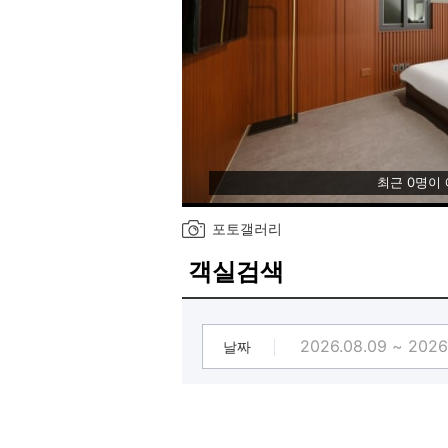
최근 0명이
포토갤러리
객실검색
날짜