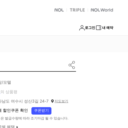
NOL
트리플
Global Interpark
로그인
내 예약
남/모텔
개
의 상품평
남도 여수시 성산3길 24-7
지도보기
체 할인쿠폰 확인
쿠폰받기
은 발급수량에 따라 조기마감 될 수 있습니다.
급별 혜택