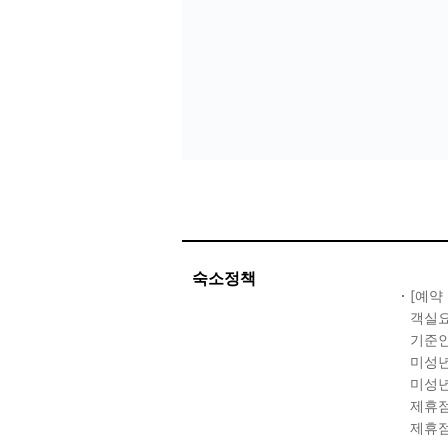
숙소정책
[예약
객실요
기준인
미성년
미성년
제휴점
제휴점