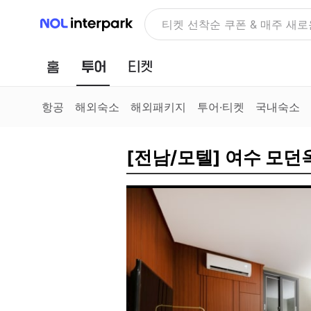
NOL 인터파크
NOLDAY, 최대 70% 여행 혜
홈
투어
티켓
항공
해외숙소
해외패키지
투어·티켓
국내숙소
[전남/모텔] 여수 모던