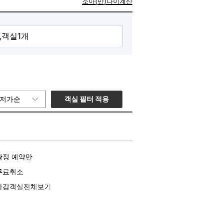
소아(만)나이계산
객실 필터 적용
저가순
확정 예약만
무료취소
마감객실전체보기