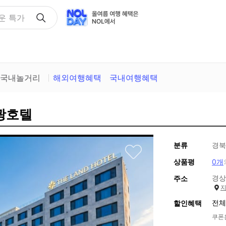
택
국내놀거리
해외여행혜택
국내여행혜택
관광호텔
분류
경북
상품평
0개
경상
주소
전체
할인혜택
쿠폰