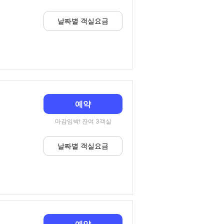
날짜별 객실요금
예약
마감임박! 잔여 3객실
날짜별 객실요금