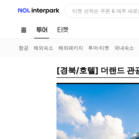
NOL 인터파크
NOLDAY, 최대 70% 여행 혜
홈
투어
티켓
항공
해외숙소
해외패키지
투어·티켓
국내숙소
[경북/호텔] 더랜드 