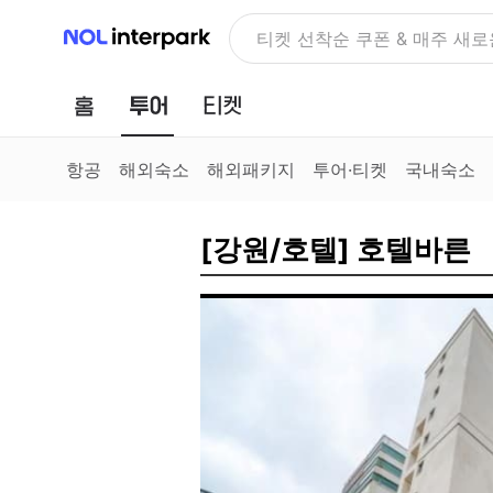
NOL 인터파크
티켓 선착순 쿠폰 & 매주 새로
홈
투어
티켓
항공
해외숙소
해외패키지
투어·티켓
국내숙소
[강원/호텔] 호텔바른