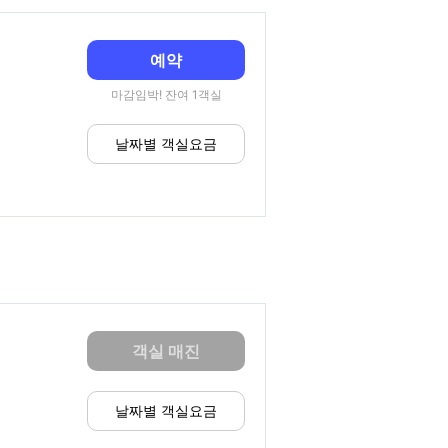
예약
마감임박! 잔여 1객실
날짜별 객실요금
객실 매진
날짜별 객실요금