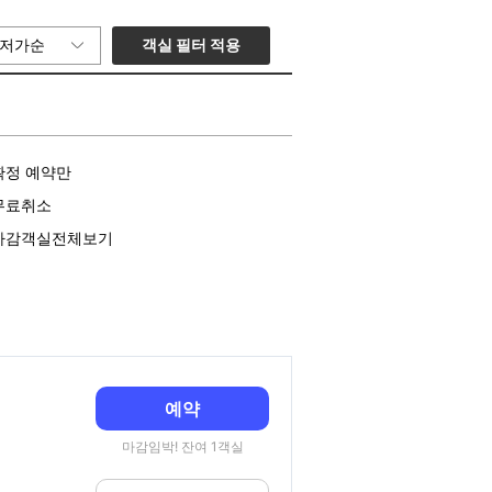
객실 필터 적용
저가순
확정 예약만
무료취소
마감객실전체보기
예약
마감임박! 잔여 1객실