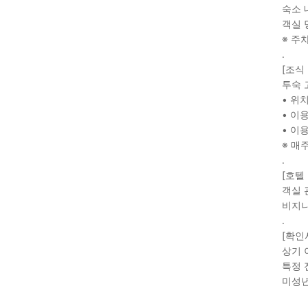
숙소 
객실 
※ 주
.
[조식
투숙 
• 위치
• 이
• 이용
※ 매
.
[호텔
객실 
비지니
.
[확인
상기 
특정 
미성년