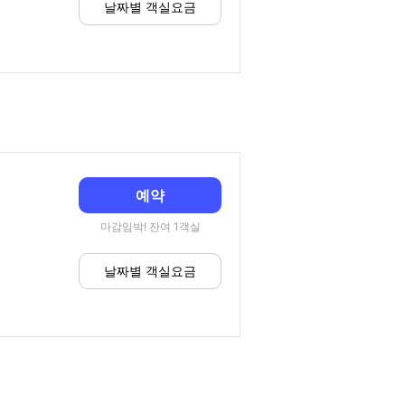
날짜별 객실요금
예약
마감임박! 잔여 1객실
날짜별 객실요금