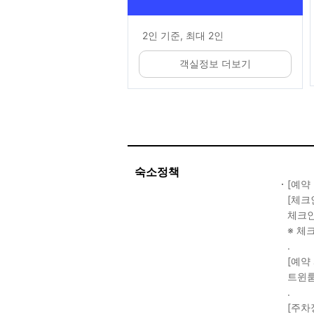
2인 기준, 최대 2인
객실정보 더보기
숙소정책
[예약
[체크
체크인 
※ 체
.
[예약
트윈룸
.
[주차