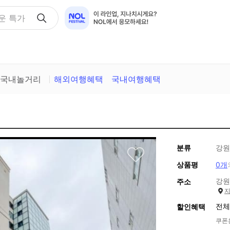
운 특가
국내놀거리
해외여행혜택
국내여행혜택
분류
강원
상품평
0개
강원
주소
전체
할인혜택
쿠폰