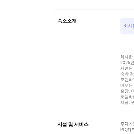
숙소소개
화사
화사한
2025
세련된
숙박 
모던하고
머무는 
출장, 
호텔바
지금, 
시설 및 서비스
주차가
PC,키