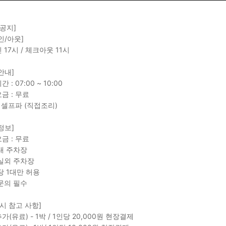
 공지]
인/아웃]
 17시 / 체크아웃 11시
안내]
 : 07:00 ~ 10:00
금 : 무료
: 셀프파 (직접조리)
정보]
금 : 무료
내 주차장
실외 주차장
당 1대만 허용
문의 필수
 시 참고 사항]
(유료) - 1박 / 1인당 20,000원 현장결제