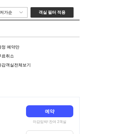
객실 필터 적용
저가순
확정 예약만
무료취소
마감객실전체보기
예약
마감임박! 잔여 2객실