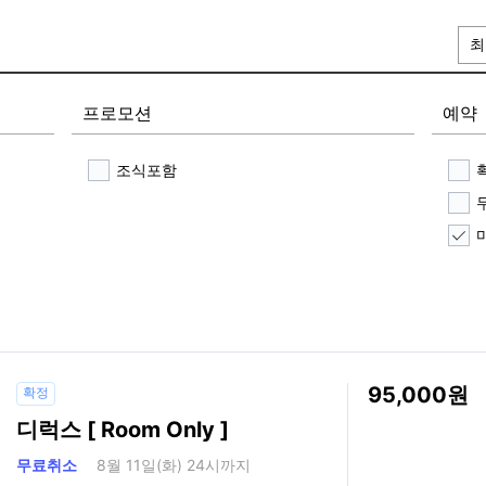
최
프로모션
예약
조식포함
95,000
확정
디럭스 [ Room Only ]
무료취소
8월 11일(화) 24시까지