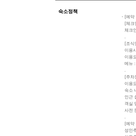
숙소정책
[예약
[체크
체크인
.
[조식
이용시간
이용요
메뉴 
.
[주차
이용요
숙소 
인근 
객실 
사전 
.
[예약
성인추가