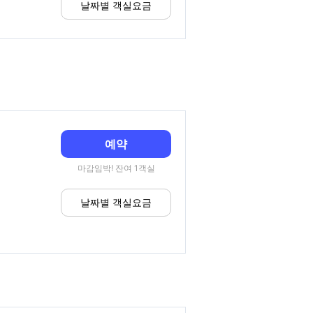
날짜별 객실요금
예약
마감임박! 잔여 1객실
날짜별 객실요금