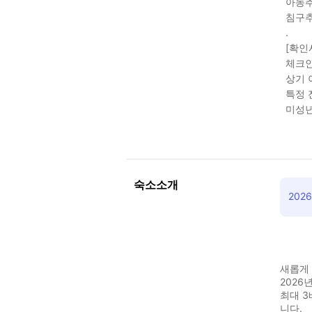
아동추
침구추
.
[확인
체크인
상기 
특정 
미성년
숙소소개
202
새롭게
2026
최대 3
니다.