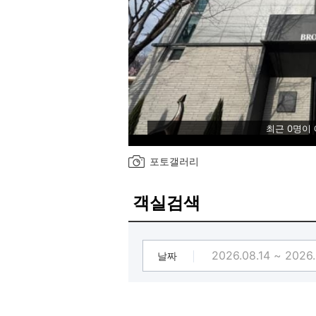
최근 0명이
포토갤러리
객실검색
날짜