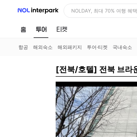
NOL 인터파크
NOLDAY, 최대 70% 여행 혜
홈
투어
티켓
항공
해외숙소
해외패키지
투어·티켓
국내숙소
[전북/호텔] 전북 브라