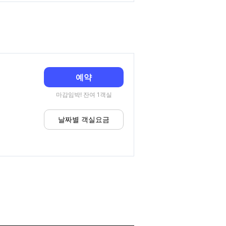
예약
마감임박! 잔여 1객실
날짜별 객실요금