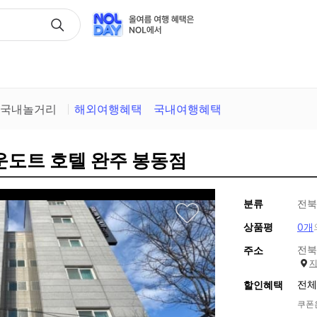
택
국내놀거리
해외여행혜택
국내여행혜택
운도트 호텔 완주 봉동점
분류
전북
상품평
0개
전북
주소
전체
할인혜택
쿠폰