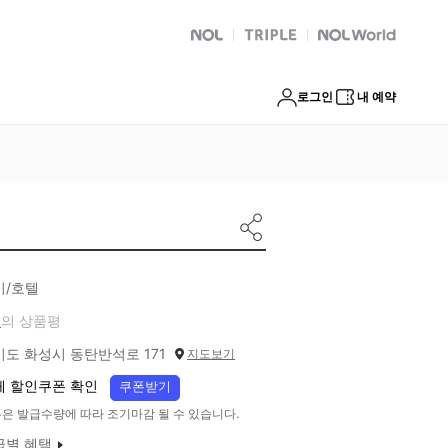
NOL
트리플
Global Interpark
로그인
내 예약
기/호텔
개
의 상품평
기도 화성시 동탄반석로 171
지도보기
체 할인쿠폰 확인
쿠폰받기
은 발급수량에 따라 조기마감 될 수 있습니다.
급별 혜택