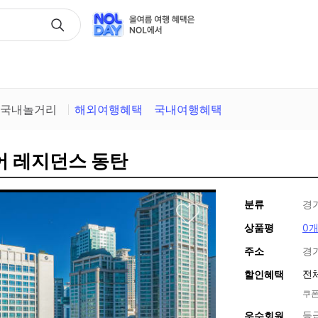
택
국내놀거리
해외여행혜택
국내여행혜택
어 레지던스 동탄
분류
경
상품평
0
주소
경
전
할인혜택
쿠폰
등
우수회원