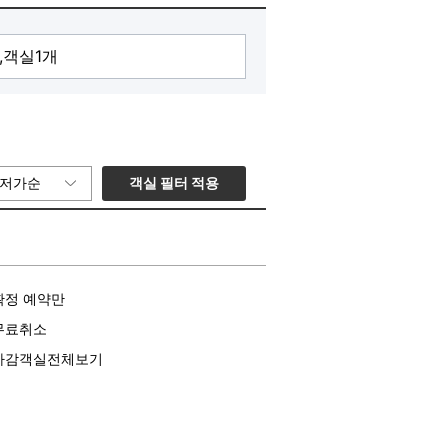
객실 필터 적용
저가순
확정 예약만
무료취소
마감객실전체보기