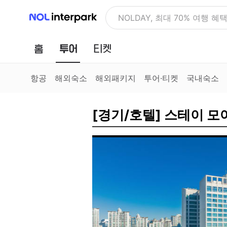
NOL 인터파크
NOLDAY, 최대 70% 여행 혜
홈
투어
티켓
항공
해외숙소
해외패키지
투어·티켓
국내숙소
[경기/호텔] 스테이 모