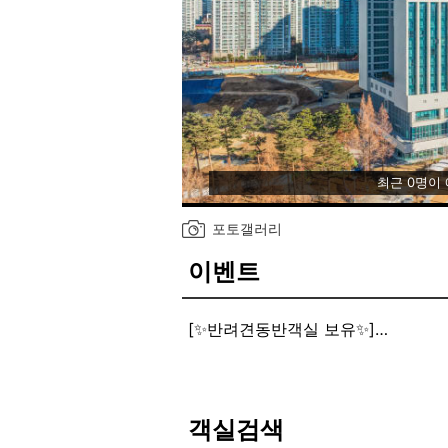
최근 0명이
포토갤러리
이벤트
[✨반려견동반객실 보유✨]
✨펫룸 객실 예약시, 반려견 동반 가
객실검색