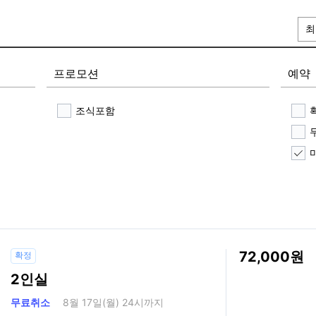
최
프로모션
예약
조식포함
72,000
확정
2인실
무료취소
8월 17일(월) 24시까지