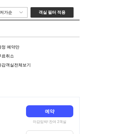
객실 필터 적용
저가순
확정 예약만
무료취소
마감객실전체보기
예약
마감임박! 잔여 2객실