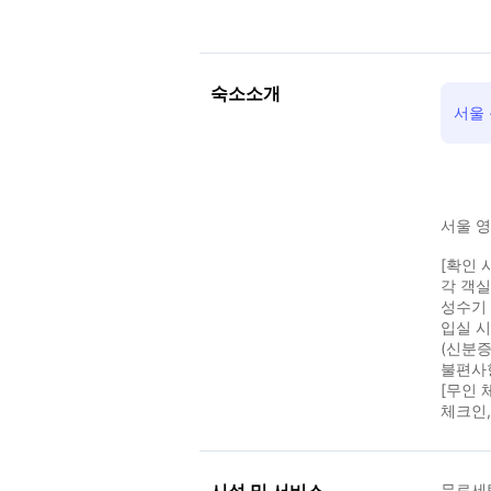
숙소소개
서울
서울 
[확인 
각 객
성수기 
입실 
(신분증
불편사
[무인 
체크인,
무료세탁